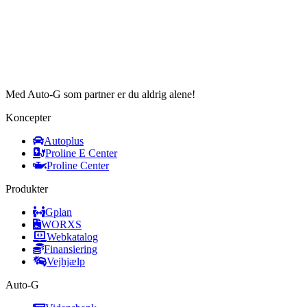
Med Auto-G som partner er du aldrig alene!
Koncepter
Autoplus
Proline E Center
Proline Center
Produkter
Gplan
WORXS
Webkatalog
Finansiering
Vejhjælp
Auto-G