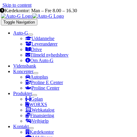
Skip to content
Kædekontor: Man – Fre 8.00 – 16.30
Toggle Navigation
Auto-G
Uddannelse
Leverandører
Drive
Tilmeld nyhedsbrev
Om Auto-G
Vidensbank
Koncepter
Autoplus
Proline E Center
Proline Center
Produkter
Gplan
WORXS
Webkatalog
Finansiering
Vejhjælp
Kontakt
Kædekontor