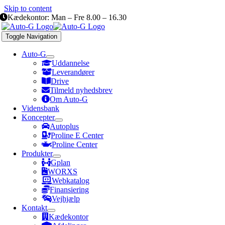
Skip to content
Kædekontor: Man – Fre 8.00 – 16.30
Toggle Navigation
Auto-G
Uddannelse
Leverandører
Drive
Tilmeld nyhedsbrev
Om Auto-G
Vidensbank
Koncepter
Autoplus
Proline E Center
Proline Center
Produkter
Gplan
WORXS
Webkatalog
Finansiering
Vejhjælp
Kontakt
Kædekontor