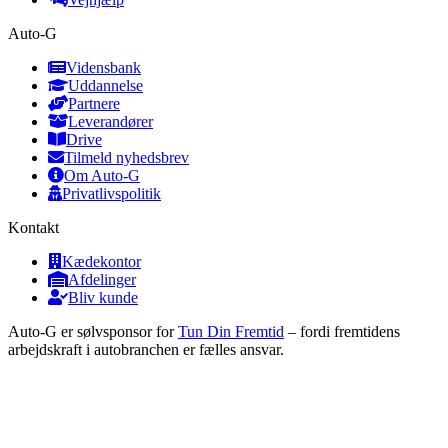
Auto-G
Vidensbank
Uddannelse
Partnere
Leverandører
Drive
Tilmeld nyhedsbrev
Om Auto-G
Privatlivspolitik
Kontakt
Kædekontor
Afdelinger
Bliv kunde
Auto-G er sølvsponsor for
Tun Din Fremtid
– fordi fremtidens
arbejdskraft i autobranchen er fælles ansvar.