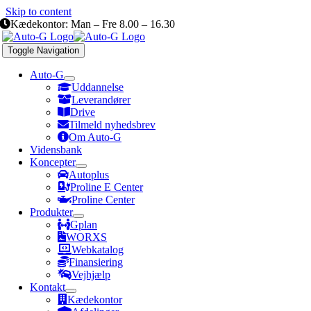
Skip to content
Kædekontor: Man – Fre 8.00 – 16.30
Toggle Navigation
Auto-G
Uddannelse
Leverandører
Drive
Tilmeld nyhedsbrev
Om Auto-G
Vidensbank
Koncepter
Autoplus
Proline E Center
Proline Center
Produkter
Gplan
WORXS
Webkatalog
Finansiering
Vejhjælp
Kontakt
Kædekontor