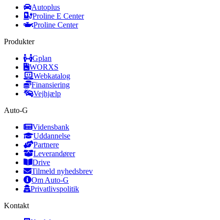
Autoplus
Proline E Center
Proline Center
Produkter
Gplan
WORXS
Webkatalog
Finansiering
Vejhjælp
Auto-G
Vidensbank
Uddannelse
Partnere
Leverandører
Drive
Tilmeld nyhedsbrev
Om Auto-G
Privatlivspolitik
Kontakt