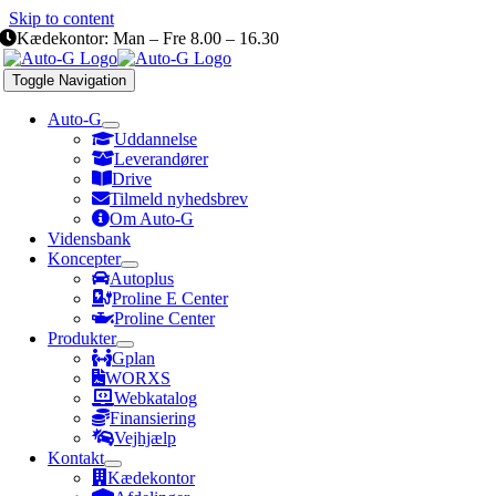
Skip to content
Kædekontor: Man – Fre 8.00 – 16.30
Toggle Navigation
Auto-G
Uddannelse
Leverandører
Drive
Tilmeld nyhedsbrev
Om Auto-G
Vidensbank
Koncepter
Autoplus
Proline E Center
Proline Center
Produkter
Gplan
WORXS
Webkatalog
Finansiering
Vejhjælp
Kontakt
Kædekontor