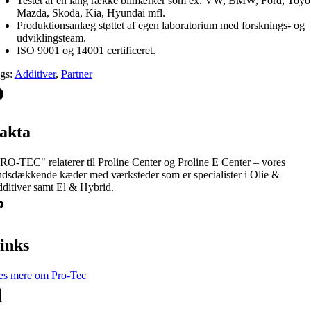
Testet af en lang række bilmærker som ex. VW, BMW, Ford, Toyo
Mazda, Skoda, Kia, Hyundai mfl.
Produktionsanlæg støttet af egen laboratorium med forsknings- og
udviklingsteam.
ISO 9001 og 14001 certificeret.
gs:
Additiver
,
Partner
akta
RO-TEC" relaterer til Proline Center og Proline E Center – vores
ndsdækkende kæder med værksteder som er specialister i Olie &
ditiver samt El & Hybrid.
inks
s mere om Pro-Tec