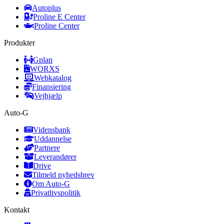
Autoplus
Proline E Center
Proline Center
Produkter
Gplan
WORXS
Webkatalog
Finansiering
Vejhjælp
Auto-G
Vidensbank
Uddannelse
Partnere
Leverandører
Drive
Tilmeld nyhedsbrev
Om Auto-G
Privatlivspolitik
Kontakt