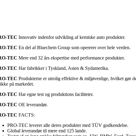
RO-TEC
Innovativ indenfor udvikling af kemiske auto produkter.
RO-TEC
En del af Bluechem Group som opererer over hele verden.
RO-TEC
Mere end 32 års ekspertise med performance produkter.
RO-TEC
Har fabrikker i Tyskland, Asien & Sydamerika.
RO-TEC
Produkterne er utrolig effektive & miljøvenlige, hvilket gør 
ikke på markedet.
RO-TEC
Har egne test og produktions faciliteter.
RO-TEC
OE leverandør.
RO-TEC
FACTS:
PRO-TEC leverer alle deres produkter med TÜV godkendelse.
Global leverandør til mere end 125 lande.