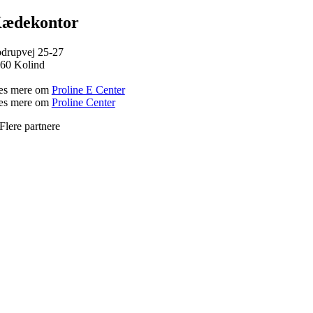
ædekontor
drupvej 25-27
60 Kolind
æs mere om
Proline E Center
æs mere om
Proline Center
Flere partnere