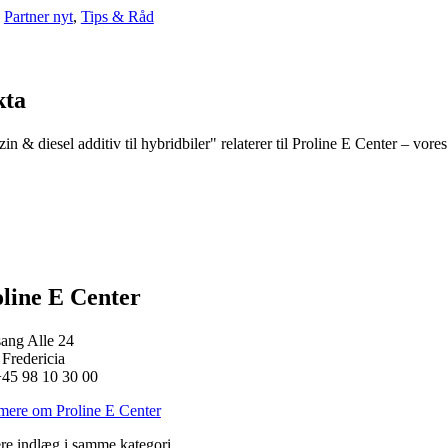
:
Partner nyt
,
Tips & Råd
kta
in & diesel additiv til hybridbiler" relaterer til Proline E Center – v
line E Center
ang Alle 24
Fredericia
+45 98 10 30 00
mere om Proline E Center
ere indlæg i samme kategori