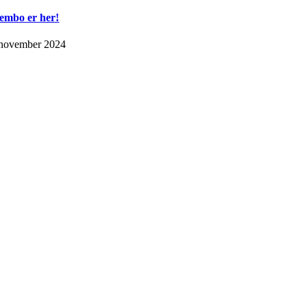
embo er her!
 november 2024