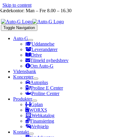
Skip to content
Kædekontor: Man – Fre 8.00 – 16.30
Toggle Navigation
Auto-G
Uddannelse
Leverandører
Drive
Tilmeld nyhedsbrev
Om Auto-G
Vidensbank
Koncepter
Autoplus
Proline E Center
Proline Center
Produkter
Gplan
WORXS
Webkatalog
Finansiering
Vejhjælp
Kontakt