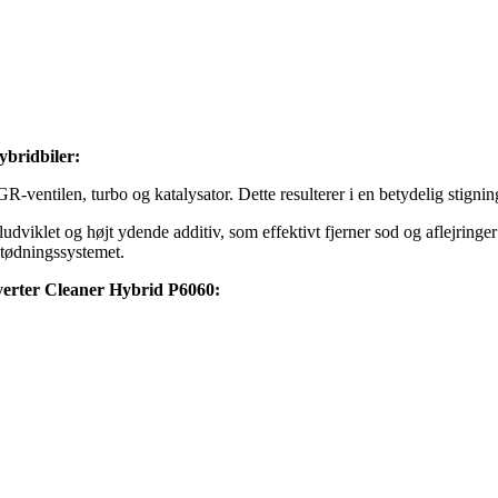
ybridbiler:
R-ventilen, turbo og katalysator. Dette resulterer i en betydelig stigni
viklet og højt ydende additiv, som effektivt fjerner sod og aflejring
dstødningssystemet.
verter Cleaner Hybrid P6060: