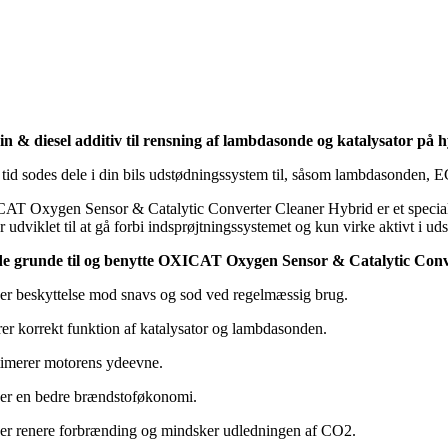
n & diesel additiv til rensning af lambdasonde og katalysator på h
tid sodes dele i din bils udstødningssystem til, såsom lambdasonden, EG
T Oxygen Sensor & Catalytic Converter Cleaner Hybrid er et specialud
r udviklet til at gå forbi indsprøjtningssystemet og kun virke aktivt i u
de grunde til og benytte OXICAT Oxygen Sensor & Catalytic Con
er beskyttelse mod snavs og sod ved regelmæssig brug.
rer korrekt funktion af katalysator og lambdasonden.
imerer motorens ydeevne.
er en bedre brændstoføkonomi.
er renere forbrænding og mindsker udledningen af CO2.