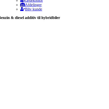
Kædekontor
Afdelinger
Bliv kunde
enzin & diesel additiv til hybridbiler